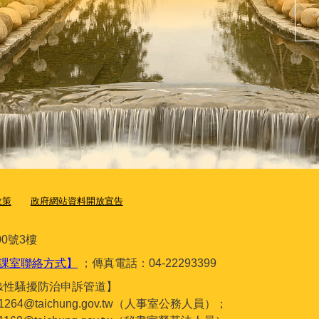
政策
政府網站資料開放宣告
0號3樓
課室聯絡方式】
；傳真電話：04-22293399
&性騷擾防治申訴管道】
gc1264@taichung.gov.tw（人事室公務人員）；