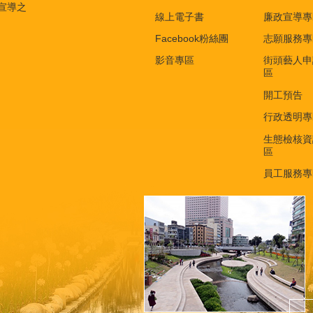
宣導之
線上電子書
廉政宣導專
Facebook粉絲團
志願服務專
影音專區
街頭藝人申
區
開工預告
行政透明專
生態檢核資
區
員工服務專