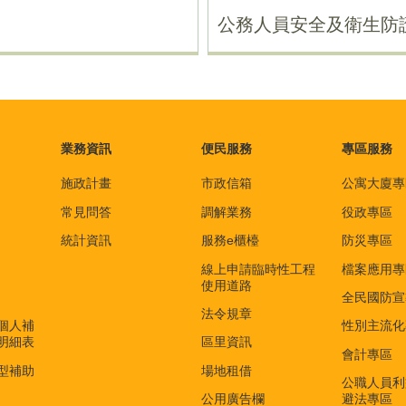
公務人員安全及衛生防
業務資訊
便民服務
專區服務
施政計畫
市政信箱
公寓大廈專
常見問答
調解業務
役政專區
統計資訊
服務e櫃檯
防災專區
線上申請臨時性工程
檔案應用專
使用道路
全民國防宣
法令規章
個人補
性別主流化
明細表
區里資訊
會計專區
型補助
場地租借
公職人員利
公用廣告欄
避法專區