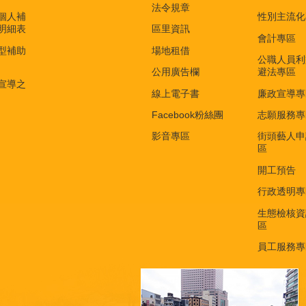
法令規章
個人補
性別主流化
明細表
區里資訊
會計專區
型補助
場地租借
公職人員利
公用廣告欄
避法專區
宣導之
線上電子書
廉政宣導專
Facebook粉絲團
志願服務專
影音專區
街頭藝人申
區
開工預告
行政透明專
生態檢核資
區
員工服務專