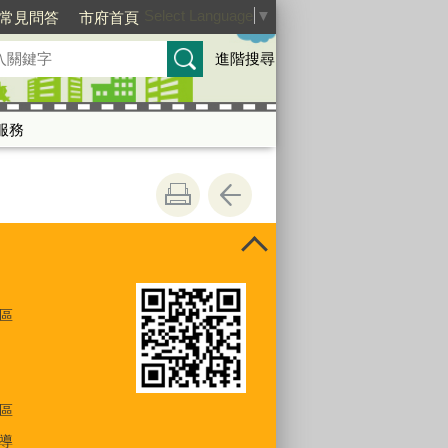
Select Language
▼
常見問答
市府首頁
進階搜尋
服務
區
區
導