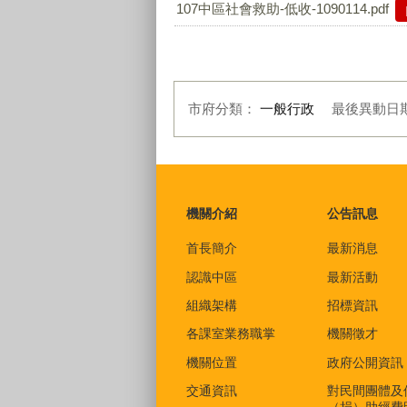
107中區社會救助-低收-1090114.pdf
市府分類：
一般行政
最後異動日
:::
機關介紹
公告訊息
首長簡介
最新消息
認識中區
最新活動
組織架構
招標資訊
各課室業務職掌
機關徵才
機關位置
政府公開資訊
交通資訊
對民間團體及