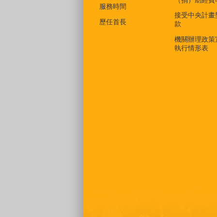
（捐）助經費
服務時間
接受中央計畫
歷任首長
款
機關辦理政策
執行情形表