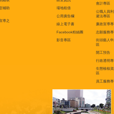
明細表
區里資訊
會計專區
型補助
場地租借
公職人員利
公用廣告欄
避法專區
宣導之
線上電子書
廉政宣導專
Facebook粉絲團
志願服務專
影音專區
街頭藝人申
區
開工預告
行政透明專
生態檢核資
區
員工服務專