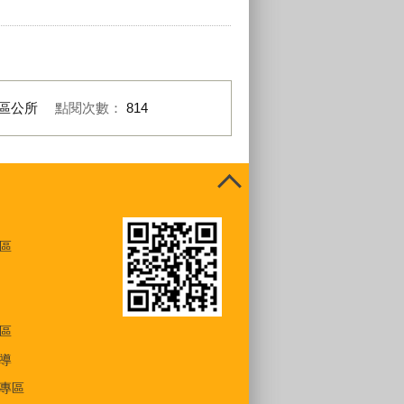
區公所
點閱次數：
814
區
區
導
專區