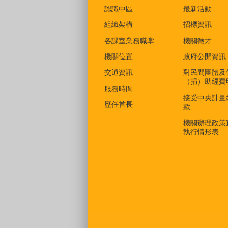
認識中區
最新活動
組織架構
招標資訊
各課室業務職掌
機關徵才
機關位置
政府公開資訊
交通資訊
對民間團體及
（捐）助經費
服務時間
接受中央計畫
歷任首長
款
機關辦理政策
執行情形表