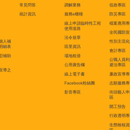
常見問答
調解業務
役政專區
統計資訊
服務e櫃檯
防災專區
線上申請臨時性工程
檔案應用專
使用道路
全民國防宣
法令規章
個人補
性別主流化
明細表
區里資訊
會計專區
型補助
場地租借
公職人員利
公用廣告欄
避法專區
宣導之
線上電子書
廉政宣導專
Facebook粉絲團
志願服務專
影音專區
街頭藝人申
區
開工預告
行政透明專
生態檢核資
區