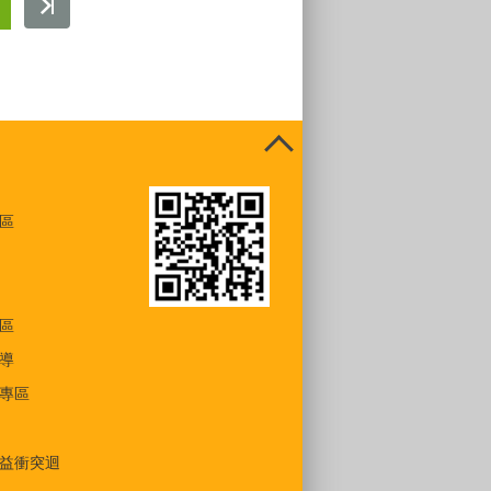
區
區
導
專區
益衝突迴