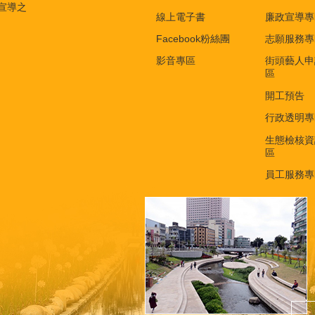
宣導之
線上電子書
廉政宣導專
Facebook粉絲團
志願服務專
影音專區
街頭藝人申
區
開工預告
行政透明專
生態檢核資
區
員工服務專