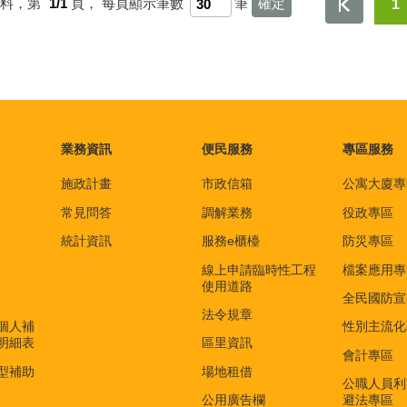
資料，第
1/1
頁，
每頁顯示筆數
筆
1
業務資訊
便民服務
專區服務
施政計畫
市政信箱
公寓大廈專
常見問答
調解業務
役政專區
統計資訊
服務e櫃檯
防災專區
線上申請臨時性工程
檔案應用專
使用道路
全民國防宣
法令規章
個人補
性別主流化
明細表
區里資訊
會計專區
型補助
場地租借
公職人員利
公用廣告欄
避法專區