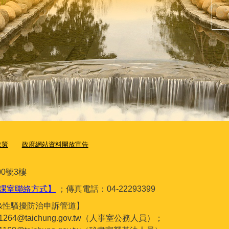
政策
政府網站資料開放宣告
0號3樓
課室聯絡方式】
；傳真電話：04-22293399
&性騷擾防治申訴管道】
gc1264@taichung.gov.tw（人事室公務人員）；