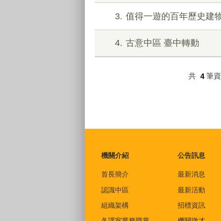
3
值得一遊的百年歷史建
4
古意中區 臺中轉動
共
4
筆
:::
機關介紹
公告訊息
首長簡介
最新消息
認識中區
最新活動
組織架構
招標資訊
各課室業務職掌
機關徵才