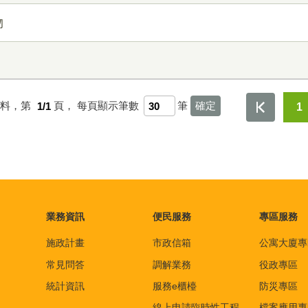
物
資料，第
1/1
頁，
每頁顯示筆數
筆
1
業務資訊
便民服務
專區服務
施政計畫
市政信箱
公寓大廈專
常見問答
調解業務
役政專區
統計資訊
服務e櫃檯
防災專區
線上申請臨時性工程
檔案應用專