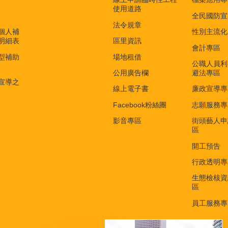
使用道路
全民國防宣
法令規章
個人補
性別主流化
明細表
區里資訊
會計專區
型補助
場地租借
公職人員利
公用廣告欄
避法專區
宣導之
線上電子書
廉政宣導專
Facebook粉絲團
志願服務專
影音專區
街頭藝人申
區
開工預告
行政透明專
生態檢核資
區
員工服務專