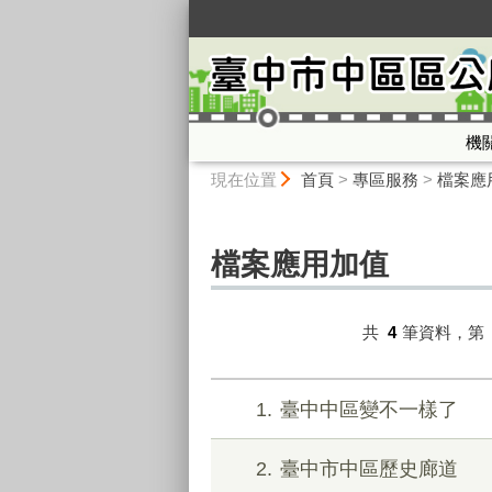
:::
機
:::
現在位置
首頁
>
專區服務
>
檔案應
檔案應用加值
共
4
筆資料，第
1
臺中中區變不一樣了
2
臺中市中區歷史廊道