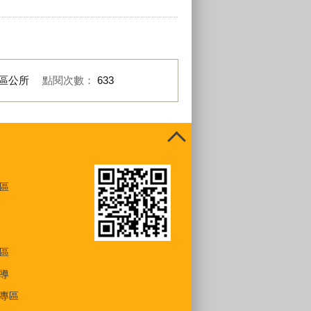
區公所
點閱次數：
633
區
區
導
專區