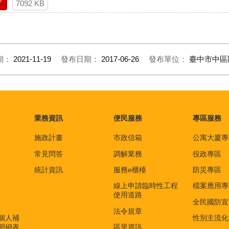
f
7092 KB
期：
2021-11-19
發布日期：
2017-06-26
發布單位：
臺中市中區
業務資訊
便民服務
專區服務
施政計畫
市政信箱
公寓大廈專
常見問答
調解業務
役政專區
統計資訊
服務e櫃檯
防災專區
線上申請臨時性工程
檔案應用專
使用道路
全民國防宣
法令規章
個人補
性別主流化
明細表
區里資訊