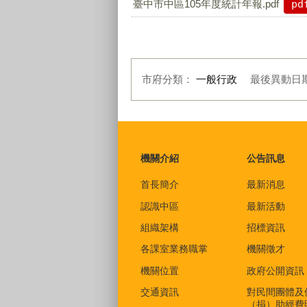
臺中市中區105年度統計年報.pdf
pd
市府分類：
一般行政
最後異動日
:::
機關介紹
公告訊息
首長簡介
最新消息
認識中區
最新活動
組織架構
招標資訊
各課室業務職掌
機關徵才
機關位置
政府公開資訊
交通資訊
對民間團體及
（捐）助經費