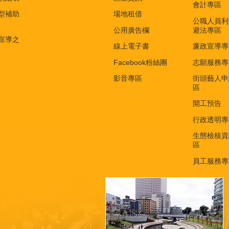
會計專區
型補助
場地租借
公職人員利
公用廣告欄
避法專區
宣導之
線上電子書
廉政宣導專
Facebook粉絲團
志願服務專
影音專區
街頭藝人申
區
開工預告
行政透明專
生態檢核資
區
員工服務專