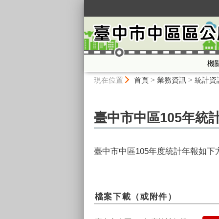
:::
機
:::
現在位置
首頁
>
業務資訊
>
統計資
臺中市中區105年統
臺中市中區105年度統計年報如
檔案下載（或附件）