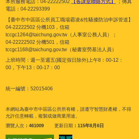
本所服務電話：04-22222502
【各課室聯絡方式】
；傳真
電話：04-22293399
【臺中市中區區公所員工職場霸凌&性騷擾防治申訴管道】
04-22222502 分機103，信箱
tccgc1264@taichung.gov.tw（人事室公務人員）；
04-22222502 分機501，信箱
tccgc1168@taichung.gov.tw（秘書室勞基法人員）
上班時間：週一至週五(國定假日除外)上午8：00-12：
00，下午13：00-17：00
統一編號：52015406
本網站為臺中市中區區公所所有權，請遵守智慧財產權，不得
允許任意轉載，複製或做商業用途。
瀏覽人次
461009
更新日期
115年8月6日