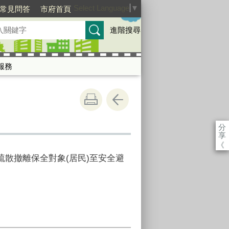
Select Language
▼
常見問答
市府首頁
進階搜尋
服務
分
享
《
散撤離保全對象(居民)至安全避