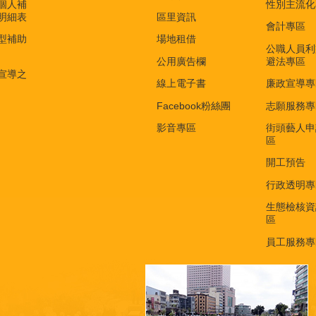
個人補
性別主流化
明細表
區里資訊
會計專區
型補助
場地租借
公職人員利
公用廣告欄
避法專區
宣導之
線上電子書
廉政宣導專
Facebook粉絲團
志願服務專
影音專區
街頭藝人申
區
開工預告
行政透明專
生態檢核資
區
員工服務專