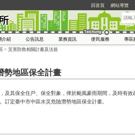
回首頁
網站導覽
關介紹
公告訊息
業務資訊
便民服務
專區
區
>
災害防救相關計畫及法規
潛勢地區保全計畫
，及其保全住戶、保全對象，俾於颱風豪雨期間，及時有效疏
。訂定臺中市中區水災危險潛勢地區保全計畫。