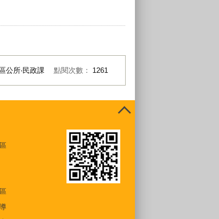
區公所‧民政課
點閱次數：
1261
區
區
導