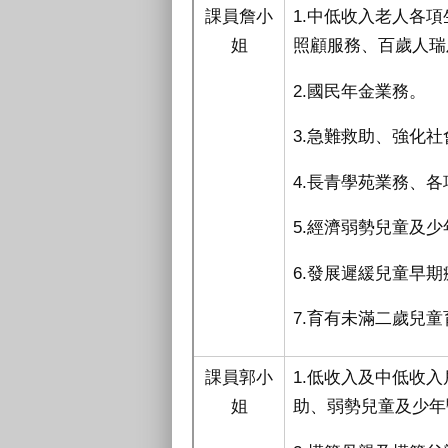
課員詹小
1.中低收入老人各
姐
照顧服務、百歲人瑞
2.國民年金業務。
3.急難救助、強化
4.長青學苑業務、
5.經濟弱勢兒童及
6.發展遲緩兒童早
7.育有未滿二歲兒
課員郭小
1.低收入及中低收
姐
助、弱勢兒童及少年