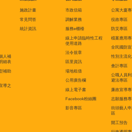
施政計畫
市政信箱
公寓大廈專
常見問答
調解業務
役政專區
統計資訊
服務e櫃檯
防災專區
線上申請臨時性工程
檔案應用專
使用道路
全民國防宣
法令規章
個人補
性別主流化
明細表
區里資訊
會計專區
型補助
場地租借
公職人員利
公用廣告欄
避法專區
宣導之
線上電子書
廉政宣導專
Facebook粉絲團
志願服務專
影音專區
街頭藝人申
區
開工預告
行政透明專