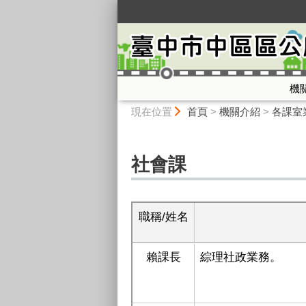
:::
機
:::
現在位置
首頁
>
機關介紹
>
各課室
社會課
職稱/姓名
賴課長
綜理
社政
業務。