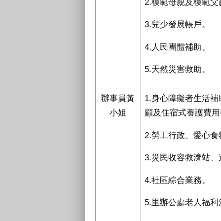
2.模範母親及模範
3.兒少發展帳戶。
4.人民團體補助。
5.天然災害救助。
辦事員黃
1.身心障礙者生活
小姐
顧及住宿式養護費用
2.勞工行政、愛心
3.災民收容救濟站
4.社區綜合業務。
5.里辦公處老人福