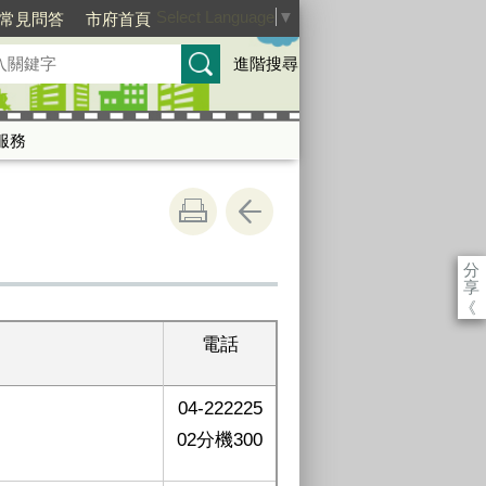
Select Language
▼
常見問答
市府首頁
進階搜尋
服務
分
享
《
電話
04-222225
02分機300