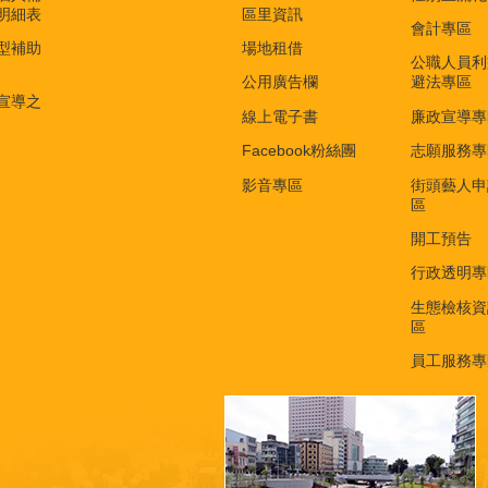
明細表
區里資訊
會計專區
型補助
場地租借
公職人員利
公用廣告欄
避法專區
宣導之
線上電子書
廉政宣導專
Facebook粉絲團
志願服務專
影音專區
街頭藝人申
區
開工預告
行政透明專
生態檢核資
區
員工服務專