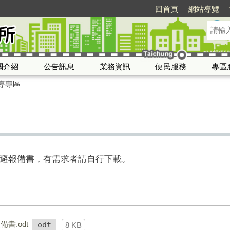
回首頁
網站導覽
關介紹
公告訊息
業務資訊
便民服務
專區
導專區
避報備書，有需求者請自行下載。
書.odt
odt
8 KB