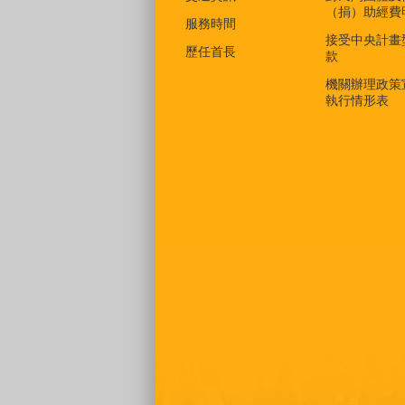
（捐）助經費
服務時間
接受中央計畫
歷任首長
款
機關辦理政策
執行情形表