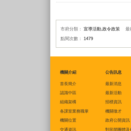
市府分類：
宣導活動,政令政策
最
點閱次數：
1479
:::
機關介紹
公告訊息
首長簡介
最新消息
認識中區
最新活動
組織架構
招標資訊
各課室業務職掌
機關徵才
機關位置
政府公開資訊
交通資訊
對民間團體及