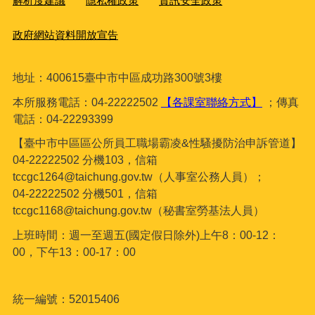
解析度建議
隱私權政策
資訊安全政策
政府網站資料開放宣告
地址：400615臺
中市中區成功路300號3樓
本所服務電話：04-22222502
【各課室聯絡方式】
；傳真
電話：04-22293399
【臺中市中區區公所員工職場霸凌&性騷擾防治申訴管道】
04-22222502 分機103，信箱
tccgc1264@taichung.gov.tw（人事室公務人員）；
04-22222502 分機501，信箱
tccgc1168@taichung.gov.tw（秘書室勞基法人員）
上班時間：週一至週五(國定假日除外)上午8：00-12：
00，下午13：00-17：00
統一編號：52015406