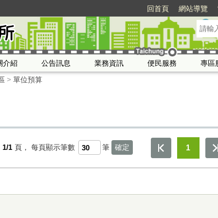
回首頁
網站導覽
關介紹
公告訊息
業務資訊
便民服務
專區
區
>
單位預算
第
1/1
頁，
每頁顯示筆數
筆
1