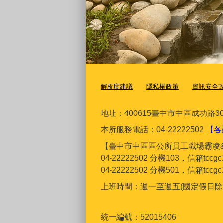
解析度建議
隱私權政策
資訊安全
地址：400615臺
中市中區成功路30
本所服務電話：04-22222502
【各
【臺中市中區區公所員工職場霸凌
04-22222502 分機103，信箱tcc
04-22222502 分機501，信箱tcc
上班時間：週一至週五(國定假日除外)上
統一編號：52015406