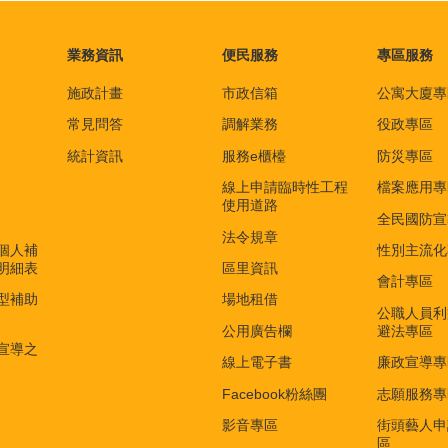
業務資訊
便民服務
專區服務
施政計畫
市政信箱
公寓大廈專
常見問答
調解業務
役政專區
統計資訊
服務e櫃檯
防災專區
線上申請臨時性工程
檔案應用專
使用道路
全民國防宣
法令規章
個人補
性別主流化
明細表
區里資訊
會計專區
型補助
場地租借
公職人員利
公用廣告欄
避法專區
宣導之
線上電子書
廉政宣導專
Facebook粉絲團
志願服務專
影音專區
街頭藝人申
區