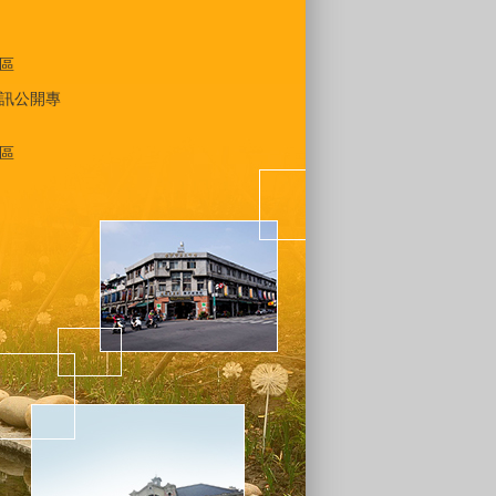
區
訊公開專
區