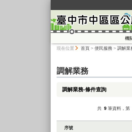
:::
機
:::
現在位置
首頁
>
便民服務
>
調解業
調解業務
調解業務-條件查詢
共
9
筆資料，第
序號