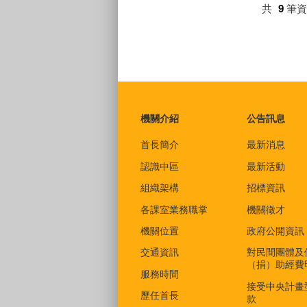
共
9
筆
:::
機關介紹
公告訊息
首長簡介
最新消息
認識中區
最新活動
組織架構
招標資訊
各課室業務職掌
機關徵才
機關位置
政府公開資訊
交通資訊
對民間團體及
（捐）助經費
服務時間
接受中央計畫
歷任首長
款