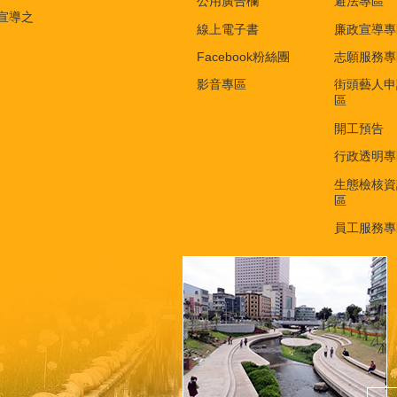
公用廣告欄
避法專區
宣導之
線上電子書
廉政宣導專
Facebook粉絲團
志願服務專
影音專區
街頭藝人申
區
開工預告
行政透明專
生態檢核資
區
員工服務專