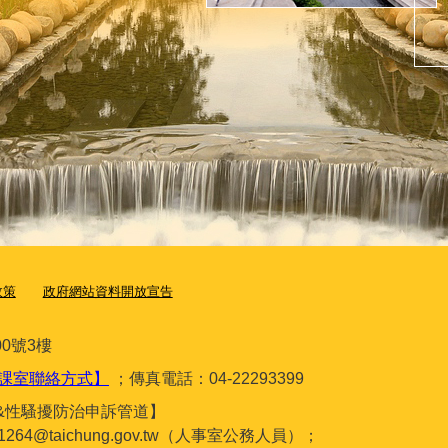
政策
政府網站資料開放宣告
0號3樓
課室聯絡方式】
；傳真電話：04-22293399
&性騷擾防治申訴管道】
gc1264@taichung.gov.tw（人事室公務人員）；