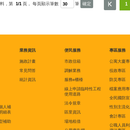
資料，第
1/1
頁，
每頁顯示筆數
筆
1
業務資訊
便民服務
專區服務
施政計畫
市政信箱
公寓大廈專
常見問答
調解業務
役政專區
統計資訊
服務e櫃檯
防災專區
線上申請臨時性工程
檔案應用專
使用道路
全民國防宣
法令規章
個人補
性別主流化
明細表
區里資訊
會計專區
型補助
場地租借
公職人員利